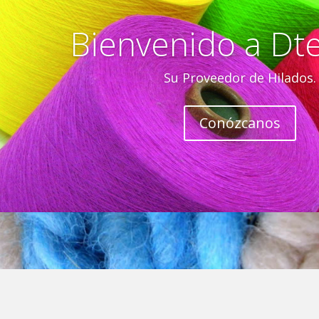
Bienvenido a Dtex
Su Proveedor de Hilados.
Conózcanos