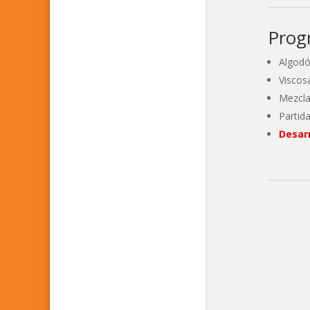
Prog
Algod
Viscos
Mezcl
Partid
Desarr