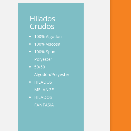
Hilados
Crudos
100% Algodón
100% Viscosa
100% Spun
Polyester
50/50
Algodón/Polyester
HILADOS
MELANGE
HILADOS
FANTASIA